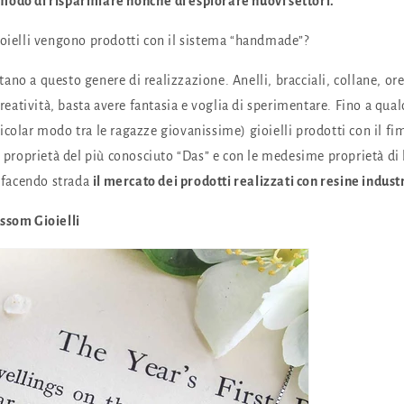
modo di risparmiare nonchè di esplorare nuovi settori.
ioielli vengono prodotti con il sistema “handmade”?
estano a questo genere di realizzazione. Anelli, bracciali, collane, or
 creatività, basta avere fantasia e voglia di sperimentare. Fino a qua
icolar modo tra le ragazze giovanissime) gioielli prodotti con il fi
se proprietà del più conosciuto “Das” e con le medesime proprietà di
a facendo strada
il mercato dei prodotti realizzati con resine industr
ssom Gioielli