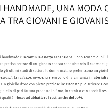
LI HANDMADE, UNA MODA 
 TRA GIOVANI E GIOVANIS
lli handmade è
in continua e netta espansione
. Sono sempre di più l
a preciso settore di artigianato che sta conquistando il cuore dei g
o gli ultimi studi di settore le donne mature preferiscono un gioiel
reziosa”. Le ragazze, invece, preferiscono di gran lunga
i materiali 
 Un gioiello d’oro con pietre preziose incastonate può arrivare a co
gioiello di pari fattura prodotto in fimo, in cernit o con speciali res
di qualità,
riesce ad abbattere i costi anche del 70%.