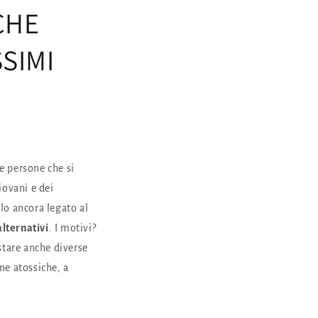
CHE
SIMI
e persone che si
iovani e dei
lo ancora legato al
alternativi
. I motivi?
stare anche diverse
ine atossiche, a