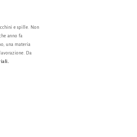
ecchini e spille. Non
lche anno fa
mo, una materia
 lavorazione. Da
iali.